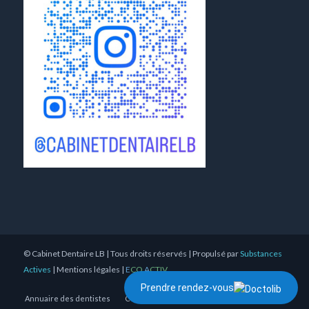
©
Cabinet Dentaire LB
| Tous droits réservés | Propulsé par
Substances
Actives
|
Mentions légales
|
E
CO
A
CTIV
Prendre rendez-vous
Annuaire des dentistes
Conseil de l’Ordre des dentistes